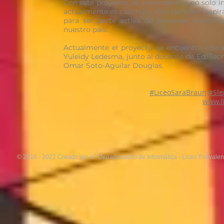
Con este proyecto, se pretendemos no solo i
actualmente es casi nulo, sino también inspi
para ser parte activa de procesos tecnológ
nuestro país.
Actualmente el proyecto se encuentra lidera
Yuleidy Ledesma, junto al docente de Ed. Tec
Omar Soto-Aguilar Douglas.
#LiceoSaraBraun
#Sle
www.l
© 2016 - 2022 Creado por el Departamento de Informática - Liceo Polivale