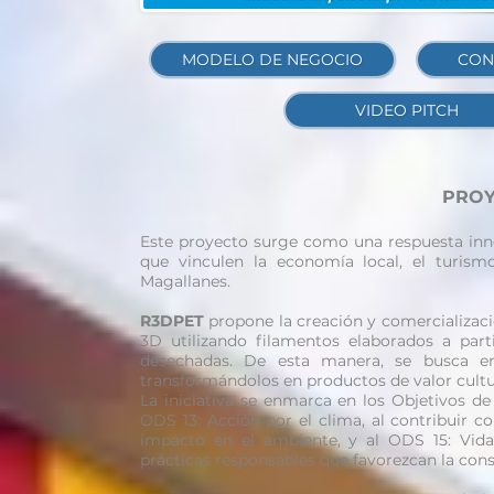
MODELO DE NEGOCIO
CON
VIDEO PITCH
PROY
Este proyecto surge como una respuesta inno
que vinculen la economía local, el turis
Magallanes.
R3DPET
propone la creación y comercializaci
3D utilizando filamentos elaborados a part
desechadas. De esta manera, se busca en
transformándolos en productos de valor cultur
La iniciativa se enmarca en los Objetivos d
ODS 13: Acción por el clima, al contribuir c
impacto en el ambiente, y al ODS 15: Vida
prácticas responsables que favorezcan la cons